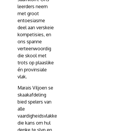
leerders neem
met groot
entoesiasme
deel aan verskeie
kompetisies, en
ons spanne
verteenwoordig
die skool met
trots op plaaslike
én provinsiale
vlak.
Marais Viljoen se
skaakafdeling
bied spelers van
alle
vaardigheidsvlakke
die kans om hul
denke te slyp en