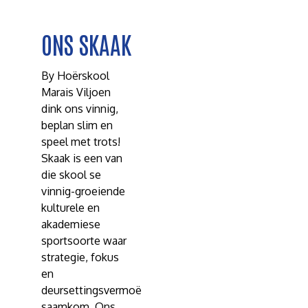
ONS SKAAK
By Hoërskool
Marais Viljoen
dink ons vinnig,
beplan slim en
speel met trots!
Skaak is een van
die skool se
vinnig-groeiende
kulturele en
akademiese
sportsoorte waar
strategie, fokus
en
deursettingsvermoë
saamkom. Ons