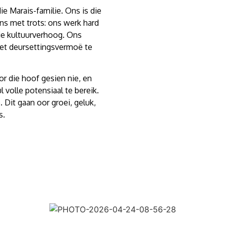
 die Marais-familie. Ons is die
ons met trots: ons werk hard
die kultuurverhoog. Ons
et deursettingsvermoë te
or die hoof gesien nie, en
 volle potensiaal te bereik.
Dit gaan oor groei, geluk,
s.
DO-aansoekinligti