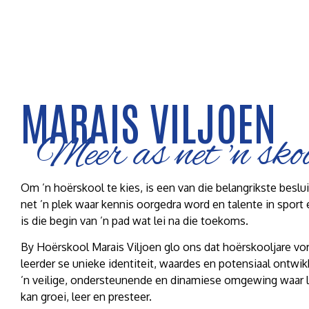
MARAIS VILJOEN
Meer as net 'n sko
Om ’n hoërskool te kies, is een van die belangrikste beslu
net ’n plek waar kennis oorgedra word en talente in sport e
is die begin van ’n pad wat lei na die toekoms.
By Hoërskool Marais Viljoen glo ons dat hoërskooljare vo
leerder se unieke identiteit, waardes en potensiaal ontw
’n veilige, ondersteunende en dinamiese omgewing waar l
kan groei, leer en presteer.