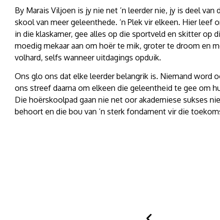
By Marais Viljoen is jy nie net ’n leerder nie, jy is deel van
skool van meer geleenthede. ‘n Plek vir elkeen. Hier leef 
in die klaskamer, gee alles op die sportveld en skitter op 
moedig mekaar aan om hoër te mik, groter te droom en m
volhard, selfs wanneer uitdagings opduik.
Ons glo ons dat elke leerder belangrik is. Niemand word o
ons streef daarna om elkeen die geleentheid te gee om hul
Die hoërskoolpad gaan nie net oor akademiese sukses nie. 
behoort en die bou van ’n sterk fondament vir die toekom
G