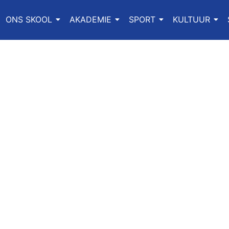
ONS SKOOL
AKADEMIE
SPORT
KULTUUR
NSOEKE VIR 2027 
ww.gdeadmissions.gov.za
/
” om aansoek te doen vir 20