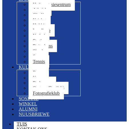
Hoëprestasiesentrum
Atletiek
Gholf
Krieket
Hokkie
Landloop
Netbal
Rugby
Ruiterkuns
Skaak
Swem
Tennis
KULTUUR
Revue
Koor
Redenaars
Orators (English)
Fotografieklub
SOSIAAL
WINKEL
ALUMNI
NUUSBRIEWE
TUIS