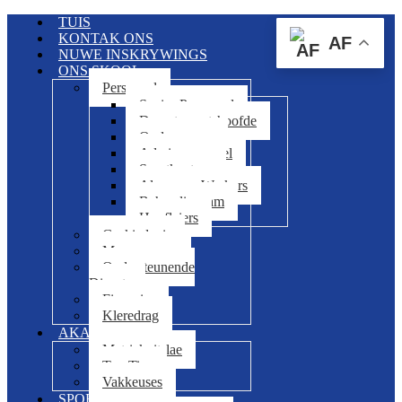
TUIS
KONTAK ONS
AF
NUWE INSKRYWINGS
ONS SKOOL
Personeel
Senior Personeel
Departementshoofde
Onderwysers
Adminpersoneel
Sportkantoor
Algemene Werkers
Beheerliggaam
Hoofleiers
Geskiedenis
Meer oor ons
Ondersteunende
Dienste
Finansies
Kleredrag
AKADEMIE
Matriekuitslae
Top Tien
Vakkeuses
SPORT