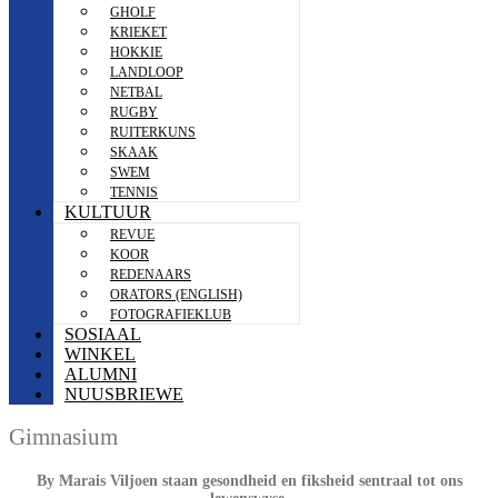
GHOLF
KRIEKET
HOKKIE
LANDLOOP
NETBAL
RUGBY
RUITERKUNS
SKAAK
SWEM
TENNIS
KULTUUR
REVUE
KOOR
REDENAARS
ORATORS (ENGLISH)
FOTOGRAFIEKLUB
SOSIAAL
WINKEL
ALUMNI
NUUSBRIEWE
Gimnasium
By Marais Viljoen staan gesondheid en fiksheid sentraal tot ons