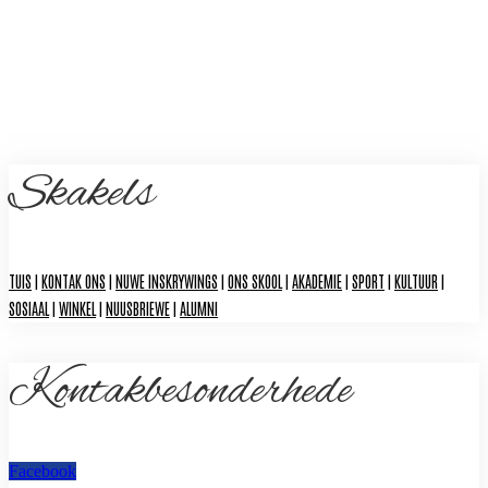
Skakels
TUIS
|
KONTAK ONS
|
NUWE INSKRYWINGS
|
ONS SKOOL
|
AKADEMIE
|
SPORT
|
KULTUUR
|
SOSIAAL
|
WINKEL
|
NUUSBRIEWE
|
ALUMNI
Kontakbesonderhede
Facebook